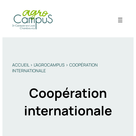
Aller
au
contenu
ACCUEIL
>
L’AGROCAMPUS
>
COOPÉRATION
INTERNATIONALE
Coopération
internationale