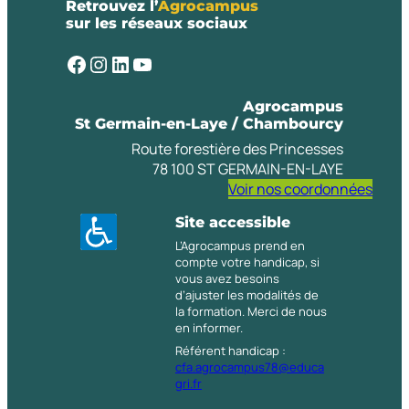
Retrouvez l’
Agrocampus
sur les réseaux sociaux
Facebook
Instagram
LinkedIn
YouTube
Agrocampus
St Germain-en-Laye / Chambourcy
Route forestière des Princesses
78 100 ST GERMAIN-EN-LAYE
Voir nos coordonnées
Site accessible
L’Agrocampus prend en
compte votre handicap, si
vous avez besoins
d’ajuster les modalités de
la formation. Merci de nous
en informer.
Référent handicap :
cfa.agrocampus78@educa
gri.fr