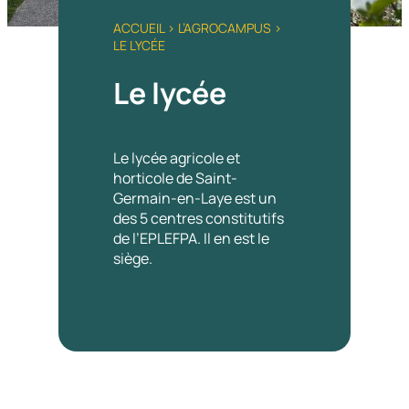
ACCUEIL
>
L’AGROCAMPUS
>
LE LYCÉE
Le lycée
Le lycée agricole et
horticole de Saint-
Germain-en-Laye est un
des 5 centres constitutifs
de l’EPLEFPA. Il en est le
siège.