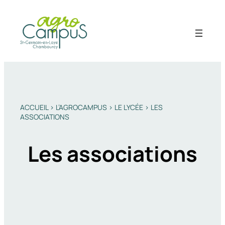
Aller
au
contenu
ACCUEIL
>
L’AGROCAMPUS
>
LE LYCÉE
>
LES
ASSOCIATIONS
Les associations